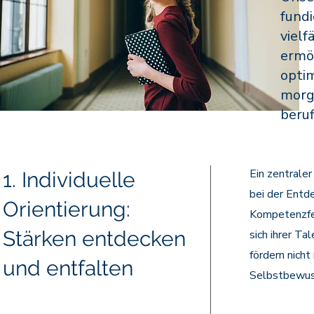
fundi
vielf
ermög
opti
morge
beruf
Ein zentrale
1. Individuelle
bei der Entd
Orientierung:
Kompetenzfes
Stärken entdecken
sich ihrer T
fördern nicht
und entfalten
Selbstbewuss