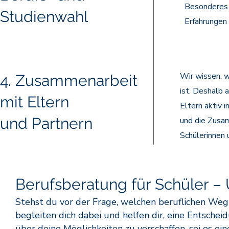
Besonderes 
Studienwahl
Erfahrungen 
Wir wissen, w
4. Zusammenarbeit
ist. Deshalb 
mit Eltern
Eltern aktiv 
und Partnern
und die Zusam
Schülerinnen 
Berufsberatung für Schüler – 
Stehst du vor der Frage, welchen beruflichen Weg 
begleiten dich dabei und helfen dir, eine Entscheidun
über deine Möglichkeiten zu verschaffen, sei es ei