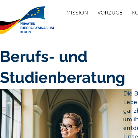
MISSION
VORZÜGE
K
Berufs- und
Studienberatung
Die B
Lebe
ganzh
um ih
entd
Unse