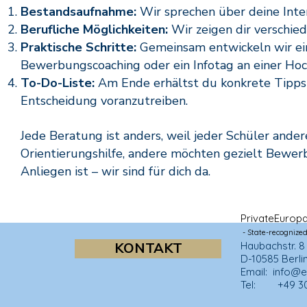
Bestandsaufnahme:
Wir sprechen über deine Inte
Berufliche Möglichkeiten:
Wir zeigen dir verschie
Praktische Schritte:
Gemeinsam entwickeln wir ein
Bewerbungscoaching oder ein Infotag an einer Hoc
To-Do-Liste:
Am Ende erhältst du konkrete Tipps u
Entscheidung voranzutreiben.
Jede Beratung ist anders, weil jeder Schüler ande
Orientierungshilfe, andere möchten gezielt Bewe
Anliegen ist – wir sind für dich da.
Private
Europ
- State-recognized
KONTAKT
Haubachstr. 
D-10585 Berli
Email:
info@e
Tel: +49 30 