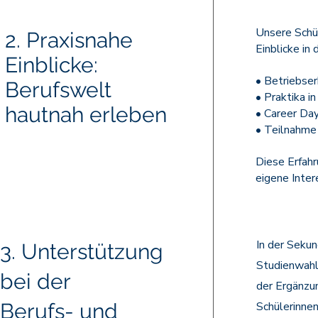
Unsere Schü
2. Praxisnahe
Einblicke in
Einblicke:
• Betriebse
Berufswelt
• Praktika i
hautnah erleben
• Career Da
• Teilnahme 
Diese Erfahr
eigene Inter
In der Sekun
3. Unterstützung
Studienwahl
bei der
der Ergänzun
Berufs- und
Schülerinne