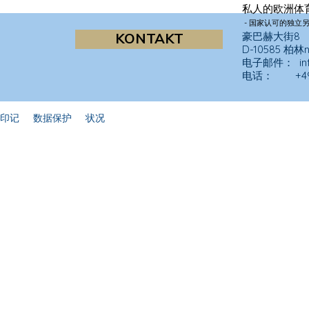
私人的
欧洲体
- 国家认可的独立另
KONTAKT
豪巴赫大街8
D-10585 柏林
电子邮件：
i
电话： +49 30
印记
数据保护
状况