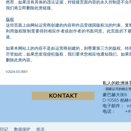
然而，如果没有具体的违法证据，对链接页面内容的永久控制是不合
我们将立即删除此类链接。
版权
这些页面上由网站运营商创建的内容和作品受德国版权法的约束。复
利用
版权限制需要得到相应作者或创作者的书面同意。此页面的下
途。
如果本网站上的内容不是由运营商创建的，则尊重第三方的版权。特
尽管如此，如果您发现侵犯版权，我们要求您相应地通知我们。如果
删除此类内容。
V2024
-03-0001
私人的
欧洲体
- 国家认可的独立另
KONTAKT
豪巴赫大街8
D-10585 柏林
电子邮件：
i
电话： +49 30
印记
数据保护
状况