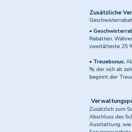
Zusätzliche Ve
Geschwisterraba
•
Geschwisterrab
Rabatten. Während
zweitälteste 25 %
•
Treuebonus:
Ab
%, der sich ab ze
beginnt der Treue
Verwaltungspa
Zusätzlich zum Sc
Abschluss des Sch
Ausstattung, wie 