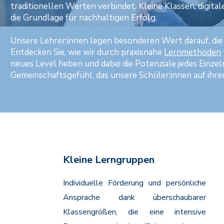
traditionellen Werten verbindet. Kleine Klassen, digit
die Grundlage für nachhaltigen Erfolg.
Unsere Lehrer:innen legen besonderen Wert darauf, die 
Entdecken Sie, wie wir durch praxisnahe
Lernmethoden
neues Level heben und dabei die Potenziale jedes Einzeln
Gemeinschaftsgefühl, das unsere Schüler:innen auf ihre
Kleine Lerngruppen
Individuelle Förderung und persönliche
Ansprache dank überschaubarer
Klassengrößen, die eine intensive