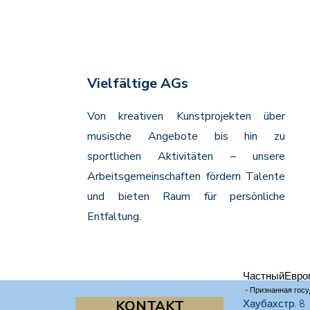
Vielfältige AGs
Von kreativen Kunstprojekten über
musische Angebote bis hin zu
sportlichen Aktivitäten – unsere
Arbeitsgemeinschaften fördern Talente
und bieten Raum für persönliche
Entfaltung.
Частный
Евро
- Признанная госу
KONTAKT
Хаубахстр. 8