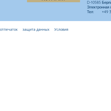
D-10585 Берл
Электронная 
Тел: +49 30
отпечаток
защита данных
Условия