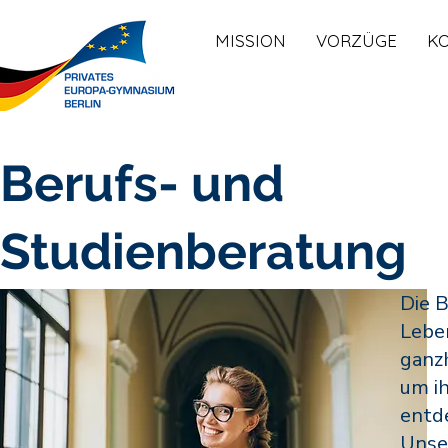
MISSION
VORZÜGE
K
Berufs- und
Studienberatung
Die B
Lebe
ganzh
um ih
entd
Unse