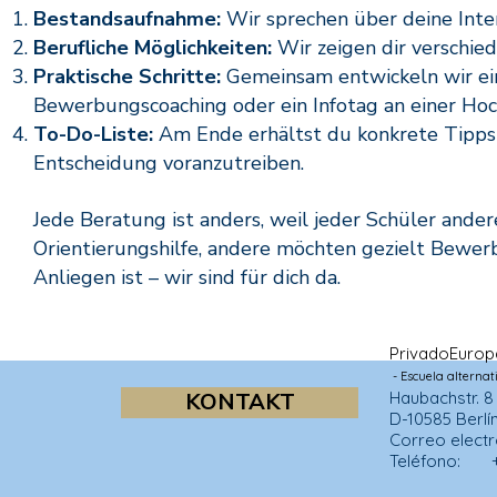
Bestandsaufnahme:
Wir sprechen über deine Inte
Berufliche Möglichkeiten:
Wir zeigen dir verschie
Praktische Schritte:
Gemeinsam entwickeln wir ein
Bewerbungscoaching oder ein Infotag an einer Hoc
To-Do-Liste:
Am Ende erhältst du konkrete Tipps u
Entscheidung voranzutreiben.
Jede Beratung ist anders, weil jeder Schüler ande
Orientierungshilfe, andere möchten gezielt Bewe
Anliegen ist – wir sind für dich da.
Privado
Europ
- Escuela alternat
KONTAKT
Haubachstr. 8
D-10585 Berlí
Correo electr
Teléfono: +4