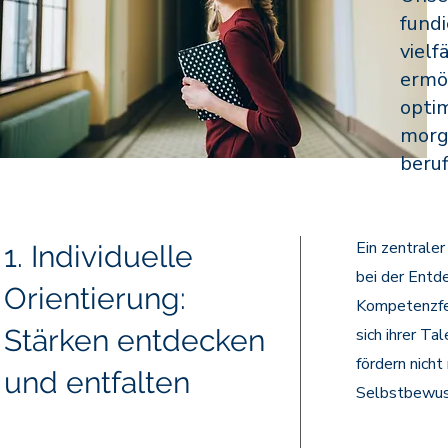
fundi
vielf
ermög
opti
morge
beruf
Ein zentrale
1. Individuelle
bei der Entd
Orientierung:
Kompetenzfes
Stärken entdecken
sich ihrer T
fördern nicht
und entfalten
Selbstbewuss