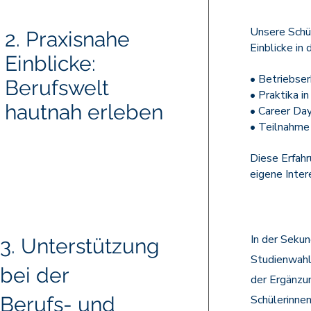
Unsere Schü
2. Praxisnahe
Einblicke in
Einblicke:
• Betriebse
Berufswelt
• Praktika i
hautnah erleben
• Career Da
• Teilnahme 
Diese Erfahr
eigene Inter
In der Sekun
3. Unterstützung
Studienwahl
bei der
der Ergänzun
Berufs- und
Schülerinne