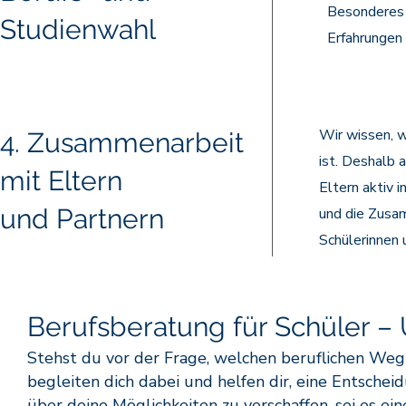
Besonderes 
Studienwahl
Erfahrungen 
Wir wissen, w
4. Zusammenarbeit
ist. Deshalb 
mit Eltern
Eltern aktiv 
und Partnern
und die Zusam
Schülerinnen 
Berufsberatung für Schüler – 
Stehst du vor der Frage, welchen beruflichen Weg 
begleiten dich dabei und helfen dir, eine Entscheidun
über deine Möglichkeiten zu verschaffen, sei es ei