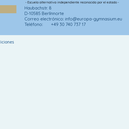
- Escuela alternativa independiente reconocida por el estado -
Haubachstr. 8
D-10585 Berlín
norte
Correo electrónico:
info@europa-gymnasium.eu
Teléfono: +49 30 740 737 17
iciones