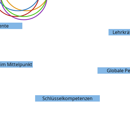
ente
Lehrkräf
im Mittelpunkt
Globale Pe
Schlüsselkompetenzen