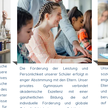
Un
Unser Team
sche
Uns
Die Förderung der Leistung und
sere
soz
Persönlichkeit unserer Schüler erfolgt in
ives
eng
enger Abstimmung mit den Eltern. Unser
sche
Elte
privates Gymnasium verbindet
 des
und
akademische Exzellenz mit einer
erter
ber
ganzheitlichen Bildung, die auf
nisse
auf
individuelle Förderung und globale
 für