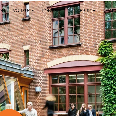
ON
VORZÜGE
KONZEPT
UNTERRICHT
CAM