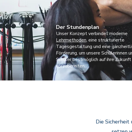
Der Stundenplan
Unser Konzept verbindet moderne
Lehrmethoden
, eine strukturierte
Tagesgestaltung und eine ganzheitl
Förderung, um unsere Schülerinnen u
Schüler bestmöglich auf ihre Zukunft
vorzubereiten.
Die Sicherheit
setzen w