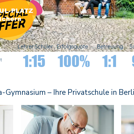
UL-PLATZ
ichern
Lehrer:Schüler
Erfolgsquote
Betreuung
S
g."
1:15
100%
1:1
t
Gymnasium – Ihre Privatschule in Berl