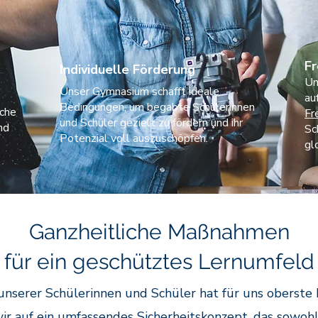
F
Individuelle Förderung
Un
Unser Gymnasium schafft ideale
a
Bedingungen, um begabte Schülerinnen
iche
Fr
und Schüler gezielt zu fördern und ihr
nd
Sc
Potenzial voll auszuschöpfen.
gl
Ganzheitliche Maßnahmen
für ein geschütztes Lernumfeld
 unserer Schülerinnen und Schüler hat für uns oberste P
ir auf ein umfassendes Sicherheitskonzept, das sowohl