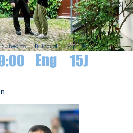
chulbeginn
BiLingual
Expertise
Eng
9:00
15J
30
in