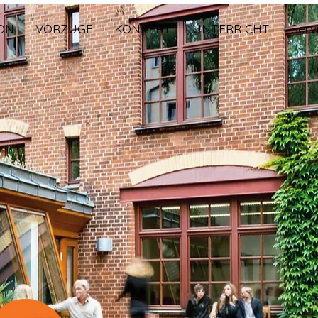
ON
VORZÜGE
KONZEPT
UNTERRICHT
Serv