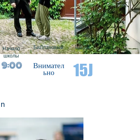
БиЛ
паховый
нации
Начало
школы
Внимател
9:00
15J
ьно
30
in