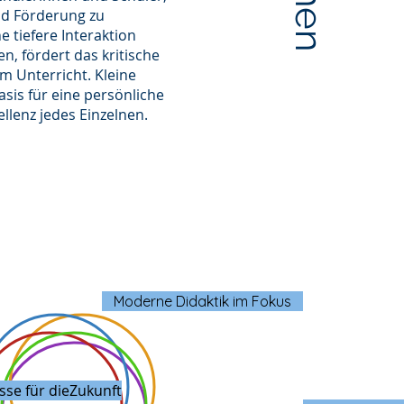
nd Förderung zu
e tiefere Interaktion
, fördert das kritische
m Unterricht. Kleine
sis für eine persönliche
lenz jedes Einzelnen.
Moderne Didaktik im Fokus
sse für dieZukunft