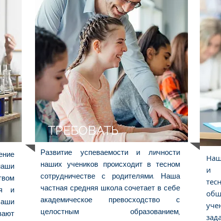
ТРЕБОВАТЬ
Развитие успеваемости и личности
ение
Наш
наших учеников происходит в тесном
наши
и 
сотрудничестве с родителями. Наша
твом
тес
частная средняя школа сочетает в себе
ия и
общ
академическое превосходство с
Наши
уче
целостным образованием,
вают
за