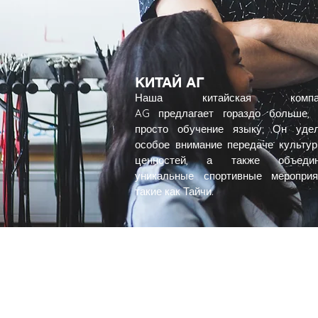
КИТАЙ АГ
Наша китайская компа
AG
предлагает гораздо больше, 
просто обучение языку; Он уде
особое внимание передаче культу
ценностей, а также объедин
уникальные спортивные мероприя
такие как Тайчи.