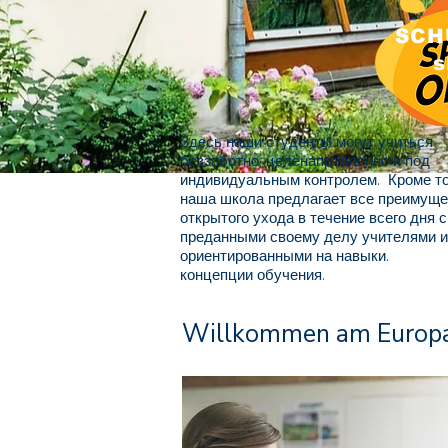
SCH
s
Здесь наши студенты могут учиться
беззаботно, целенаправленно и под
индивидуальным контролем. Кроме то
наша школа предлагает все преимуще
открытого ухода в течение всего дня с
преданными своему делу учителями и
ориентированными на навыки.
концепции обучения.
Willkommen am Europa-