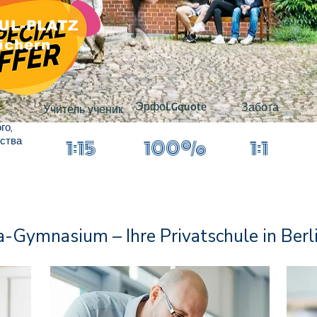
UL-PLATZ
ichern
Эрфо
LGquote
Забота
Учитель ученик
го,
ства
1:15
100%
1:1
Gymnasium – Ihre Privatschule in Berl