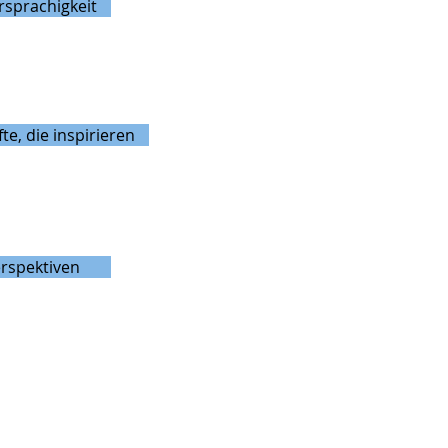
sprachigkeit
te, die inspirieren
rspektiven