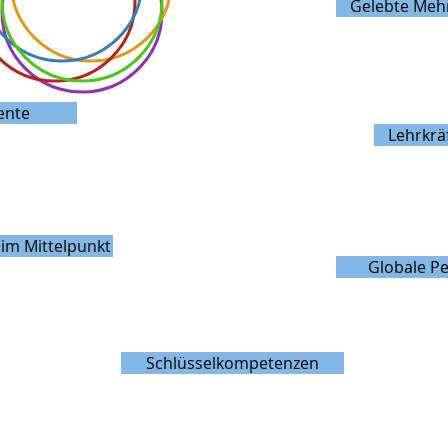
Gelebte Mehr
ente
Lehrkräf
im Mittelpunkt
Globale Pe
Schlüsselkompetenzen