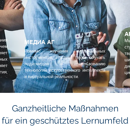
А
ния
М
МЕДИА АГ
чем
ст
Помимо изучения музыкальных
ляет
тв
инструментов, следует также обучать
рных
ши
аудиомедиа и использованию
яет
ди
технологий искусственного интеллекта
тия,
ци
и виртуальной реальности.
Ganzheitliche Maßnahmen
für ein geschütztes Lernumfeld