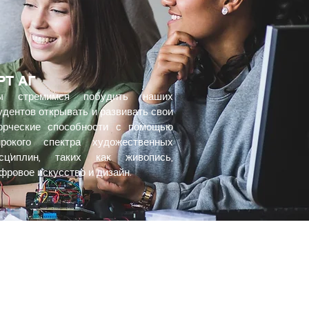
РТ АГ
ы стремимся побудить наших
удентов открывать и развивать свои
орческие способности с помощью
рокого спектра художественных
сциплин, таких как живопись,
фровое искусство и дизайн.