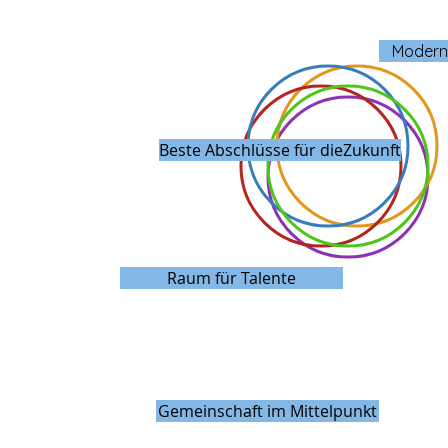
Moderne
Beste Abschlüsse für dieZukunft
Raum für Talente
Gemeinschaft im Mittelpunkt