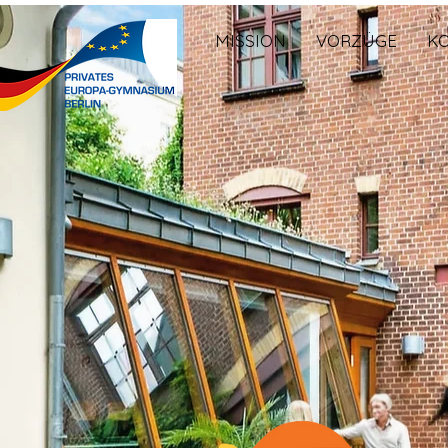
MISSION
VORZÜGE
K