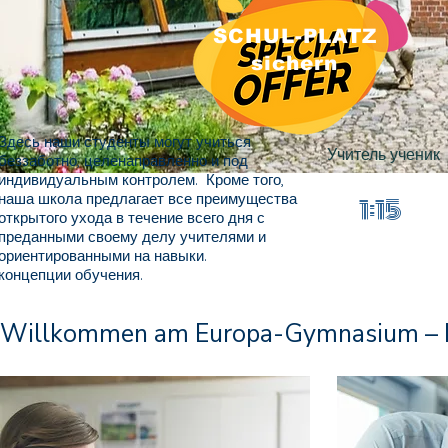
SCHUL-PLATZ
sichern
Здесь наши студенты могут учиться
Учитель ученик
беззаботно, целенаправленно и под
индивидуальным контролем. Кроме того,
наша школа предлагает все преимущества
1:15
открытого ухода в течение всего дня с
преданными своему делу учителями и
ориентированными на навыки.
концепции обучения.
Willkommen am Europa-Gymnasium – Ihr